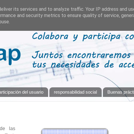
liver its services and to analyze traffic. Your IP address and u
rmance and security metrics to ensure quality of service, gene
buse.
rticipación del usuario
responsabilidad social
Buenas práct
e las