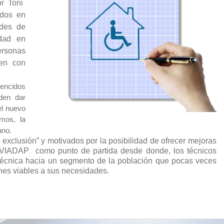
r Toni
ados en
ades de
edad en
ersonas
ven con
vencidos
den dar
el nuevo
mos, la
mano.
exclusión” y motivados por la posibilidad de ofrecer mejoras
e VIADAP como punto de partida desde donde, los técnicos
y técnica hacia un segmento de la población que pocas veces
ones viables a sus necesidades.