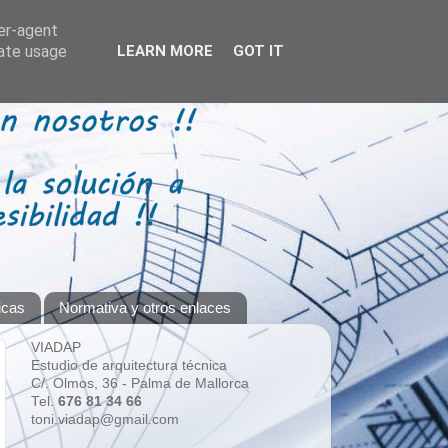
ser-agent
rate usage
LEARN MORE
GOT IT
icas
Normativa y otros enlaces
VIADAP
Estudio de arquitectura técnica
C/. Olmos, 36 - Palma de Mallorca
Tel.
676 81 34 66
toni.viadap@gmail.com